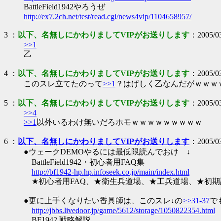
BattleField1942やろうぜ
http://ex7.2ch.net/test/read.cgi/news4vip/1104658957/
3
：
以下、名無しにかわりましてVIPがお送りします
：2005/03
>>1
乙
4
：
以下、名無しにかわりましてVIPがお送りします
：2005/03
このスレ立てたのって
>>1
？はげしく乙なんだがｗｗｗ
5
：
以下、名無しにかわりましてVIPがお送りします
：2005/03
>>4
>>1
以外いるわけ無いだろホモｗｗｗｗｗｗｗｗｗ
6
：
以下、名無しにかわりましてVIPがお送りします
：2005/03
●ウェークDEMOやるには最低限読んでおけ ↓
BattleField1942・初心者用FAQ集
http://bf1942-hp.hp.infoseek.co.jp/main/index.html
★初心者用FAQ、★衛生兵道場、★工兵道場、★初期
●更に上手くなりたい香具師は、このスレ↓の
>>31-37
で
http://jbbs.livedoor.jp/game/5612/storage/1050822354.html
BF1942 戦略解説