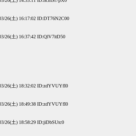
3/26(土) 14:33:11 ID:hcmSf7pX0
3/26(土) 16:17:02 ID:DT76N2C00
3/26(土) 16:37:42 ID:QlV7itD50
3/26(土) 18:32:02 ID:zdYVUYfI0
3/26(土) 18:49:38 ID:zdYVUYfI0
3/26(土) 18:58:29 ID:jiDbSUtc0