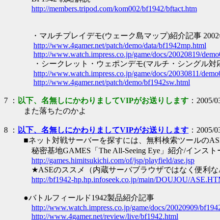
http://members.tripod.com/kom002/bf1942/bftact.htm
・マルチプレイデモ(ウェーク島マップ)紹介記事 2002
http://www.4gamer.net/patch/demo/data/bf1942mp.html
http://www.watch.impress.co.jp/game/docs/20020819/dem
・シークレット・ウェポンデモ(マルチ・シングル対
http://www.watch.impress.co.jp/game/docs/20030811/demo
http://www.4gamer.net/patch/demo/bf1942sw.html
7
：
以下、名無しにかわりましてVIPがお送りします
：2005/03
また落ちたのかよ
8
：
以下、名無しにかわりましてVIPがお送りします
：2005/03
■ネット対戦サーバーを探すには、無料検索ツールのAS
秘密基地GAMES「The All-Seeing Eye」紹介/インス
http://games.himitsukichi.com/of/jsp/playfield/ase.jsp
★ASEのススメ（内蔵サーバブラウザではなく便利な
http://bf1942-hp.hp.infoseek.co.jp/main/DOUJOU/ASE.H
●バトルフィールド1942製品紹介記事
http://www.watch.impress.co.jp/game/docs/20020909/bf194
http://www.4gamer.net/review/live/bf1942.html