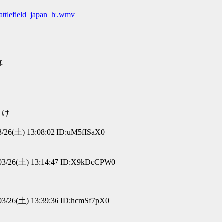
attlefield_japan_hi.wmv
事
とけ
/26(土) 13:08:02 ID:uM5fISaX0
03/26(土) 13:14:47 ID:X9kDcCPW0
3/26(土) 13:39:36 ID:hcmSf7pX0