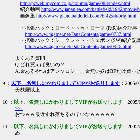
http://pcweb.mycom.co.jp/column/game/083/index.html
紹介動画
http://www.japan.ea.com/battlefield/1942/movie/b
画像集
http://www.planetbattlefield.com/bf42ssh/orig.html
・拡張パック：ロード・トゥ・ローマ (RtR)紹介記事
http://www.4gamer.net/DataContents/game/0737.html
・拡張パック：シークレット・ウェポン (SW)紹介記
http://www.4gamer.net/DataContents/game/0926.html
よくある質問
Q.どれ買えば良いの？
A.金あるやつはアンソロジー、金無い奴はBFだけ買っ
9
：
以下、名無しにかわりましてVIPがお送りします
：2005/03
天麩羅以上
10
：
以下、名無しにかわりましてVIPがお送りします
：2005/
>>1
おつｗｗ最近すれ落ちるの早いなｗｗｗｗｗ
11
：
以下、名無しにかわりましてVIPがお送りします
：2005/0
ぬ