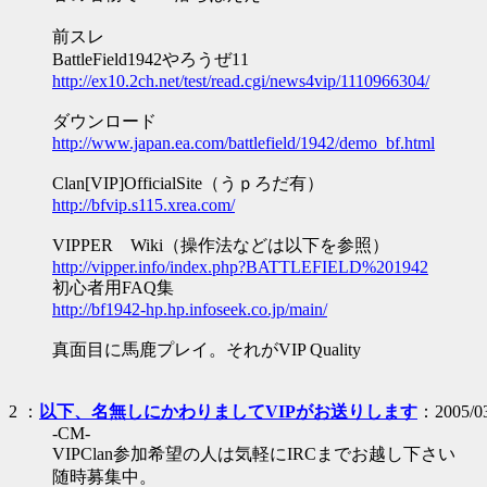
前スレ
BattleField1942やろうぜ11
http://ex10.2ch.net/test/read.cgi/news4vip/1110966304/
ダウンロード
http://www.japan.ea.com/battlefield/1942/demo_bf.html
Clan[VIP]OfficialSite（うｐろだ有）
http://bfvip.s115.xrea.com/
VIPPER Wiki（操作法などは以下を参照）
http://vipper.info/index.php?BATTLEFIELD%201942
初心者用FAQ集
http://bf1942-hp.hp.infoseek.co.jp/main/
真面目に馬鹿プレイ。それがVIP Quality
2
：
以下、名無しにかわりましてVIPがお送りします
：2005/03
-CM-
VIPClan参加希望の人は気軽にIRCまでお越し下さい
随時募集中。