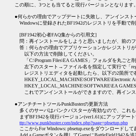
この順に、3つとも当てると現行バージョンとなります。(
●何らかの理由でアップデートに失敗し、アンインスト
Windowsに登録されたBF1942のレジストリを手動
[BF1942初心者FAQ集からの引用文]
問：再インストールをしようと思いましたが、前のフ
答：何らかの理由でアプリケーションかレジストリが
以下の方法で削除してください。
「C:\Program Files\EA GAMES」フォルダを丸ごと
左下のスタート→ファイル名を指定して実行で「rege
レジストリエディタを起動したら、以下の2箇所で右
HKEY_LOCAL_MACHINE\SOFTWARE\Electron
HKEY_LOCAL_MACHINE\SOFTWARE\EA 
これでアンインストールができますので、再インス
●アンチチートツールPunkBusterの更新方法
多くのサーバはパンクバスターが有効なので、これも
まずBF1942を現行バージョン(ver1.61)にアップデー
ttp://www.punkbuster.com/index.php?page=pbsetup.php
ここからFor Windows: pbsetup.exeをダウンロード
Add a Gameボタンを押してGameにBattleField1942