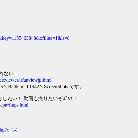
ef&key=1155403848&offline=1&ls=8
れない！
/picviewer/irfanviewjp.html
field 1942＼ScreenShots です。
存したい！ 動画も撮りたいぞｺﾞﾙｧ！
cptr/fraps.html
！
.php?c=1-1