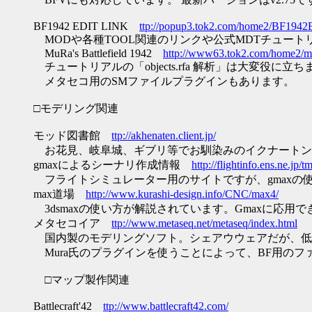
BF1942 EDIT LINK
ttp://popup3.tok2.com/home2/BF1942E
MODや各種TOOL関連のリンクや公式MDTチュート
MuRa's Battlefield 1942
http://www63.tok2.com/home2/m
チュートリアルの「objects.rfa 解析」は大変役
メタセコ用のSMファイルプラグインもあります。
□モデリング関連
モッド図書館
ttp://akhenaten.client.jp/
お花見、岐阜城、ギブリ等でお馴染みのイクナートンさ
gmaxによるシーナリ作成情報
http://flightinfo.ens.ne.jp
フライトシミュレーター用のサイトですが、gmaxの使
max道場
http://www.kurashi-design.info/CNC/max4/
3dsmaxの使い方が解説されています。Gmaxに応用で
メタセコイア
ttp://www.metaseq.net/metaseq/index.html
国内製のモデリングソフト。シェアウウェアだが、低
Mura氏のプラグインを使うことによって、BF用のフ
□マップ製作関連
Battlecraft'42
ttp://www.battlecraft42.com/