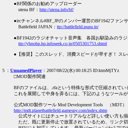
●BF関係のお勧めアップローダー
utena BF：
http://utena.info/bf/
●ircチャンネル#BF_JPのメンバー運営のBF1942フ
Battlefield JAPAN：
ttp://battlefield.pupu.jp/
●BF1942のラジオチャット音声集 各国お馴染みのラ
ttp://yhnohp.hp.infoseek.co.jp/0505301753.shtml
●【推奨】このスレッド、消費スピードが早すぎ！ スレの
5
：
UnnamedPlayer
：2007/08/22(水) 00:18:25 ID:ktmMjTYz
□MOD製作関連
BFのファイルは、.rfaという特殊な形式で圧縮されてい
これを展開して中身を弄るには、下記のようなツールが
公式MOD製作ツール Mod Development Tools （MDT）
http://mdt.planetbattlefield.gamespy.com/index.shtm
公式サイトにはチュートリアルなど詳しい使い方も揃
ただ、既に更新停止で放置されているため、リンク切
BFVにも対応しています。 最新バージョンはv2.75で