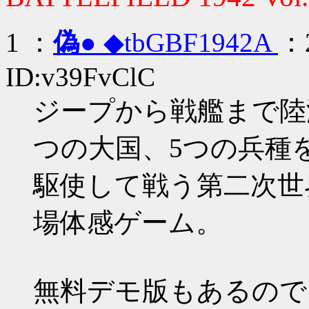
1
：
偽●
◆tbGBF1942A
：2
ID:v39FvClC
ジープから戦艦まで陸
つの大国、5つの兵種
駆使して戦う第二次世
場体感ゲーム。
無料デモ版もあるので