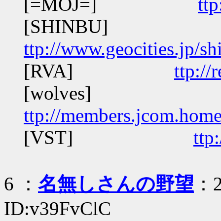
[=MOJ=]
ttp
[SHINBU]
ttp://www.geocities.jp/s
[RVA]
ttp:/
[wolves]
ttp://members.jcom.home
[VST]
ttp
6
：
名無しさんの野望
：2
ID:v39FvClC