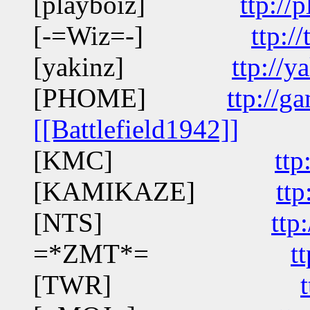
[playboiz]
ttp://
[-=Wiz=-]
ttp:/
[yakinz]
ttp://y
[PHOME]
ttp://g
[[Battlefield1942]]
[KMC]
ttp
[KAMIKAZE]
ttp
[NTS]
ttp
=*ZMT*=
t
[TWR]