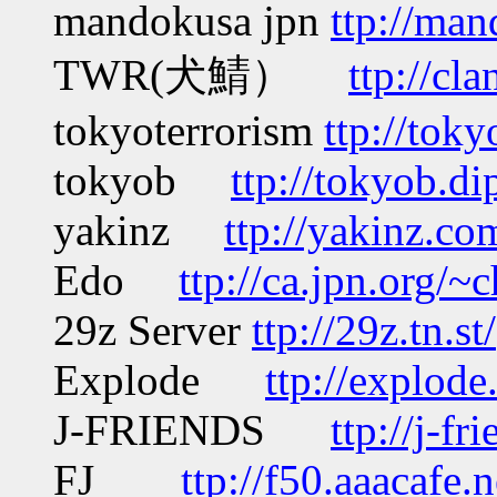
mandokusa jpn
ttp://man
TWR(犬鯖）
ttp://cl
tokyoterrorism
ttp://tok
tokyob
ttp://tokyob.dip
yakinz
ttp://yakinz.co
Edo
ttp://ca.jpn.org/~
29z Server
ttp://29z.tn.st/
Explode
ttp://explode.
J-FRIENDS
ttp://j-fr
FJ
ttp://f50.aaacafe.n