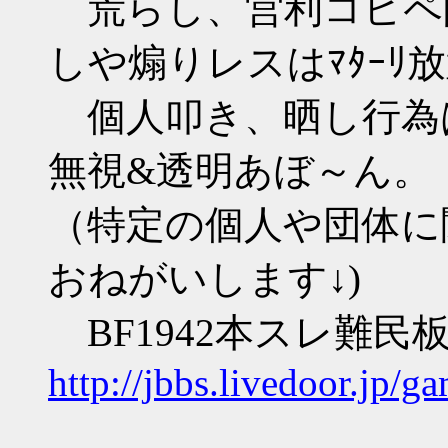
荒らし、営利コピペ防
しや煽りレスはﾏﾀｰﾘ
個人叩き、晒し行為
無視&透明あぼ～ん。
（特定の個人や団体に
おねがいします↓)
BF1942本スレ難民
http://jbbs.livedoor.jp/g