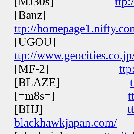
[MJ30s]
ttp:
[Banz]
ttp://homepage1.nifty.c
[UGOU]
ttp://www.geocities.co.
[MF-2]
ttp
[BLAZE]
[=m8s=]
t
[BHJ]
t
blackhawkjapan.com/