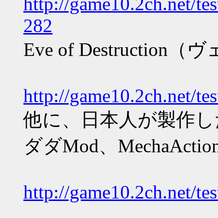
http://game10.2ch.net/t
282
Eve of Destructi
http://game10.2ch.net/t
他に、日本人が製作したT
ダダMod、MechaAct
http://game10.2ch.net/t