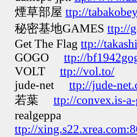
煙草部屋
ttp://tabakobey
秘密基地GAMES
ttp:/
Get The Flag
ttp://takas
GOGO
ttp://bf1942go
VOLT
ttp://vol.to/
jude-net
ttp://jude-ne
若葉
ttp://convex.is-a
realgeppa
ttp://xing.s22.xrea.co