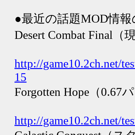
●最近の話題MOD情
Desert Combat Fina
http://game10.2ch.net/te
15
Forgotten Hope（
http://game10.2ch.net/t