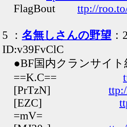
FlagBout
ttp://roo.t
5
：
名無しさんの野望
：2
ID:v39FvClC
●BF国内クランサイト
==K.C==
[PrTzN]
ttp:
[EZC]
t
=mV