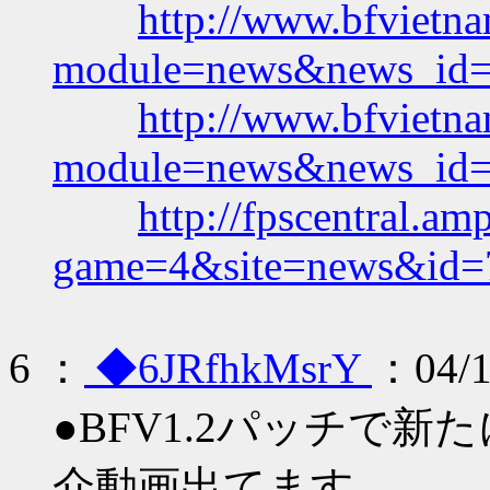
http://www.bfvietna
module=news&news_id
http://www.bfvietna
module=news&news_id
http://fpscentral.a
game=4&site=news&id=
6
：
◆6JRfhkMsrY
：04/1
●BFV1.2パッチで
介動画出てます