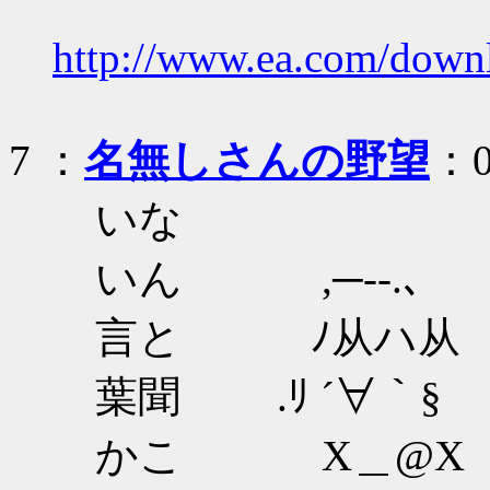
http://www.ea.com/downl
7
：
名無しさんの野望
：0
いな
いん ,─--.､
言と ﾉ从ハ
葉聞 .ﾘ ´∀｀§
かこ X＿@