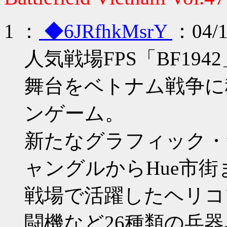
1
：
◆6JRfhkMsrY
：04/1
人気戦場FPS「BF1
舞台をベトナム戦争に
ンゲーム。
新たなグラフィック・
ャングルからHue市
戦場で活躍したヘリコプ
闘機など26種類の兵器