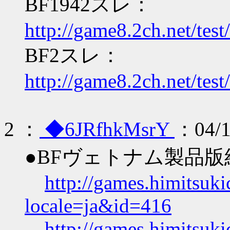
BF1942スレ：
http://game8.2ch.net/tes
BF2スレ：
http://game8.2ch.net/tes
2
：
◆6JRfhkMsrY
：04/1
●BFヴェトナム製品
http://games.himitsuk
locale=ja&id=416
http://games.himitsuk