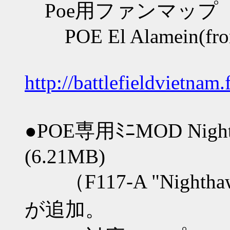
Poe用ファンマップ
POE El Alamein(fro
http://battlefieldvietna
●POE専用ﾐﾆMOD Nightfig
(6.21MB)
（F117-A "Nighthawk"
が追加。