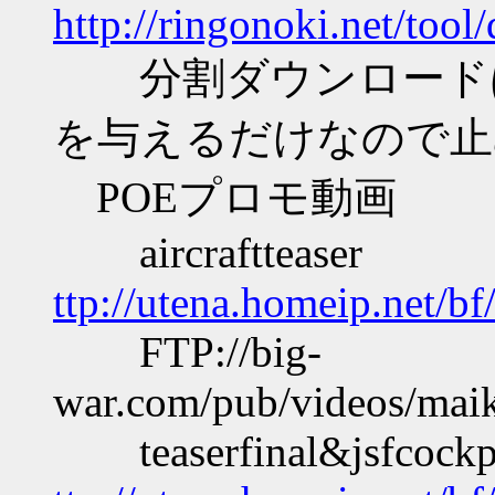
http://ringonoki.net/tool
分割ダウンロードは
を与えるだけなので止
POEプロモ動画
aircraftteaser
ttp://utena.homeip.net/b
FTP://big-
war.com/pub/videos/ma
teaserfinal&jsfcockp