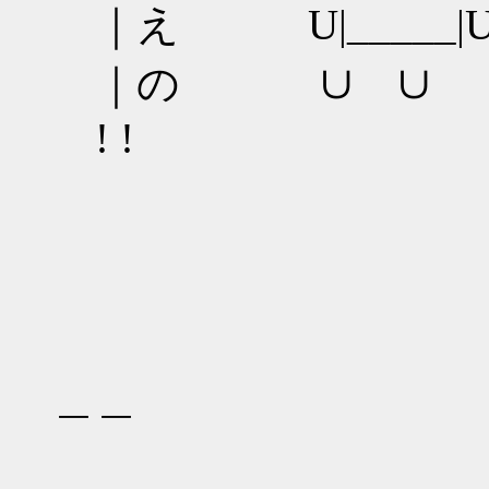
｜え U|_____|
｜の ∪ ∪
! !
＿＿＿
＿＿
＿