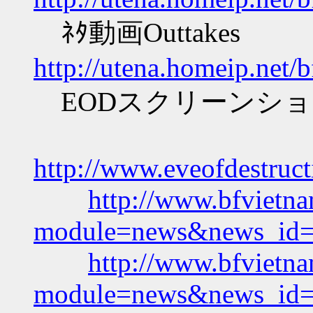
ﾈﾀ動画Outtakes
http://utena.homeip.net/
EODスクリーンショ
http://www.eveofdestruc
http://www.bfvietna
module=news&news_id
http://www.bfvietna
module=news&news_id