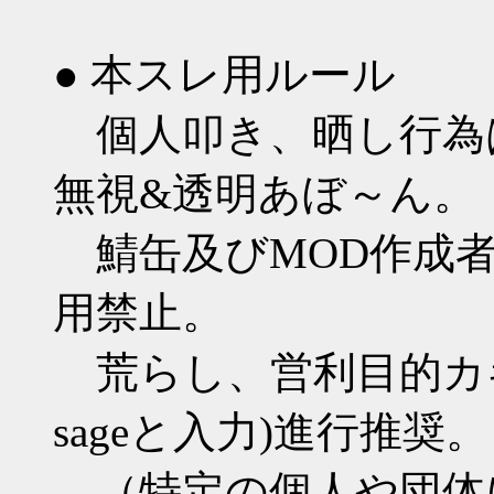
● 本スレ用ルール
個人叩き、晒し行為
無視&透明あぼ～ん。
鯖缶及びMOD作成者
用禁止。
荒らし、営利目的カキ
sageと入力)進行推奨。
（特定の個人や団体