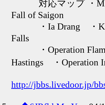
対応マップ ・Maikona
Fall of Saigon
・Ia Drang ・Khe S
Falls
・Operation Flamin
Hastings ・Operation 
http://jbbs.livedoor.jp/