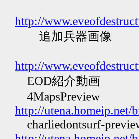
http://www.eveofdestru
追加兵器画像
http://www.eveofdestru
EOD紹介動画
4MapsPreview
http://utena.homeip.net/
charliedontsurf-previe
http://utena.homeip.net/