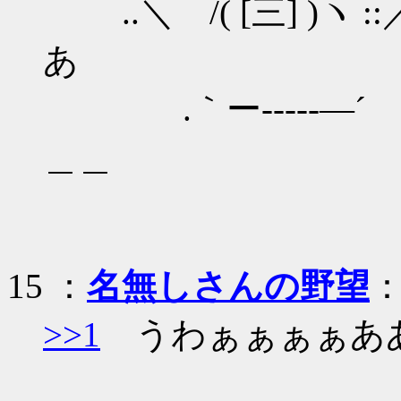
..＼ /( [三] )ヽ :
あ
.｀ー‐--‐‐―
＿＿
15
：
名無しさんの野望
：
>>1
うわぁぁぁぁああ