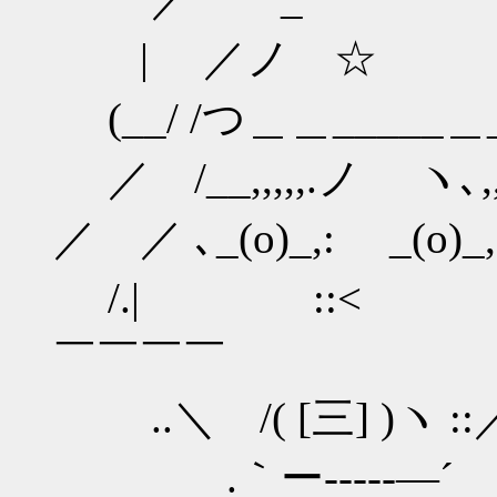
| ／ノ ☆
(__/ /つ＿＿_____＿_
／ /__,,,,,.ノ ヽ､,,,_ 
／ ／ ､_(o)_,: _(o)_, 
/.| ::< .
￣￣￣￣
..＼ /( [三] )ヽ :
.｀ー‐--‐‐―