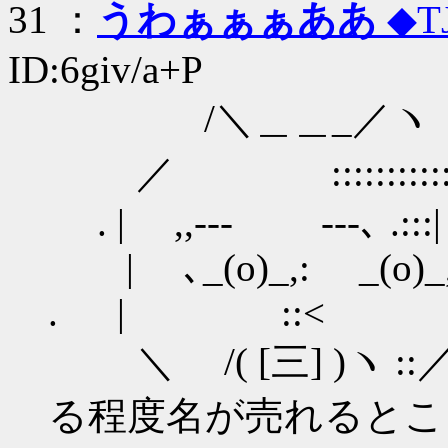
31
：
うわぁぁぁああ
◆T
ID:6giv/a+P
/＼＿＿_
／ ::::::::::::
. | ,,-‐‐ ‐‐-､ .::
| ､_(o)_,: _(o)_, 
. | ::< .
＼ /( [三] )ヽ 
る程度名が売れるとこ