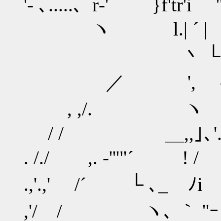
'- ､.....、r‐' }f'tr'i ''^'
ヽ l.| ´ | 
丶 └、 
／ ', ‐--‐
, ,/. ヽ `''"´
/ / ＿,,｣､'..
. /./ ,. ‐'''"´
.,'.,' /´ └ ､
,'/ / ヽ､ ｀ ''ｰ