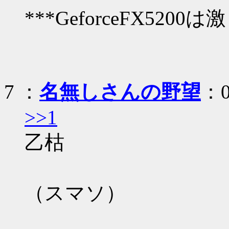
***GeforceFX520
7
：
名無しさんの野望
：0
>>1
乙枯
（スマソ）