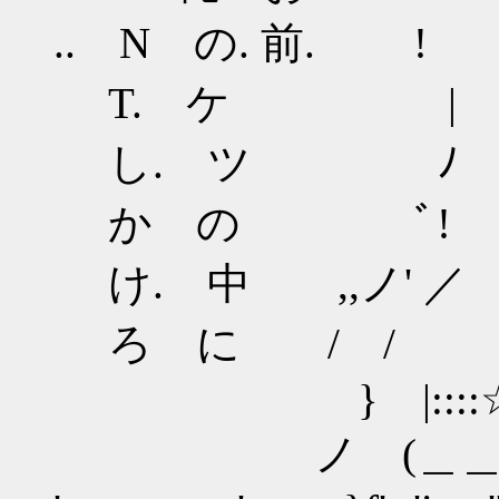
.. N の. 前
T. ケ |
し. ツ ﾉ
か の ﾞ! ＿＿＿_
け. 中 ,,ノ' ／
ろ に /
} |::
ノ (＿＿＿＿＿