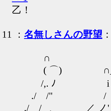
乙！
11
：
名無しさんの野望
：
∩
( ⌒) ∩_ 
/,. ﾉ i .
./ /" / /"
./ / _、_ ／ ノ'