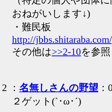
おねがいします↓)
・難民板
http://jbbs.shitaraba.co
その他は
>>2-10
を参照
2
：
名無しさんの野望
：0
２ゲット(`･ω･´)