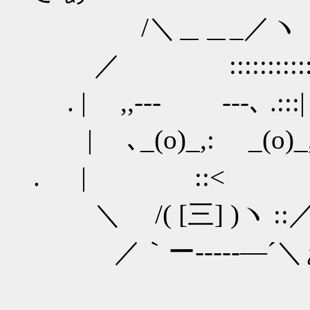
/＼＿＿_／ヽ
／ ::::::::::::
. | ,,-‐‐ ‐‐-､ .::
| ､_(o)_,: _(o)_
. | ::< .
＼ /( [三] )ヽ :
／｀ー‐--‐‐―´＼