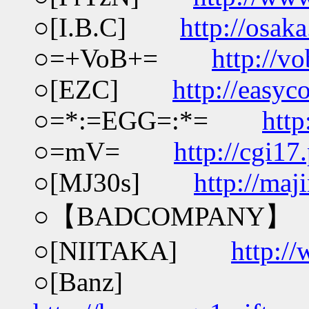
○[I.B.C]
http://osak
○=+VoB+=
http://v
○[EZC]
http://easyc
○=*:=EGG=:*=
http
○=mV=
http://cgi17.
○[MJ30s]
http://maj
○【BADCOMPAN
○[NIITAKA]
http:/
○[Banz]