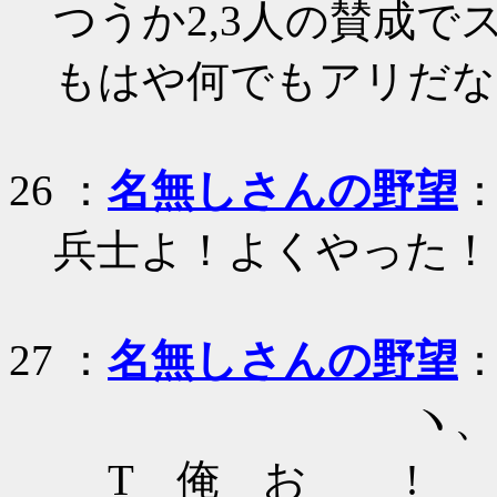
つうか2,3人の賛成
もはや何でもアリだな
26
：
名無しさんの野望
：
兵士よ！よくやった！
27
：
名無しさんの野望
：
ヽ、 
T 俺 お !