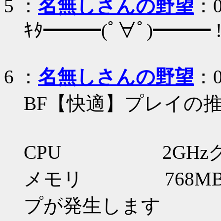
5
：
名無しさんの野望
：0
ｷﾀ━━━(ﾟ∀ﾟ)━━━ !
6
：
名無しさんの野望
：0
BF【快適】プレイの
CPU 2GHzク
メモリ 768MB
プが発生します