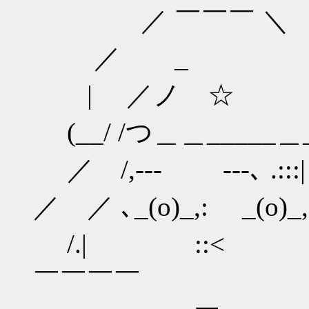
／ ￣￣￣ ＼
／ _ .
| ／ノ ☆
(__/ /つ＿＿_____＿_
／ /,-‐‐ ‐‐-､ .:::|
／ ／ ､_(o)_,: _(o)_, 
/.| ::< .
￣￣￣￣