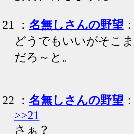
21
：
名無しさんの野望
：
どうでもいいがそこま
だろ～と。
22
：
名無しさんの野望
：
>>21
さぁ？