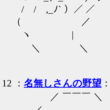
/ / ,_ﾉ` ）／ ／
（ ／
ヽ |
＼ ＼
12
：
名無しさんの野望
：
／ ￣￣￣ ＼
／ _ .