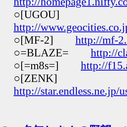
http://homepage1.nifty.
○[UGOU]
http://www.geocities.co
○[MF-2]
http://mf-2
○=BLAZE=
http://c
○[=m8s=]
http://f15
○[ZENK]
http://star.endless.ne.jp/