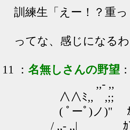
訓練生「えー！？重っ
ってな、感じになるわ
11
：
名無しさんの野望
：
,,- ,,
∧∧ﾐ,, ,;;
( ﾟーﾟ)ノ)" ｶﾞ
/ ,,- ,,| ｶﾞ