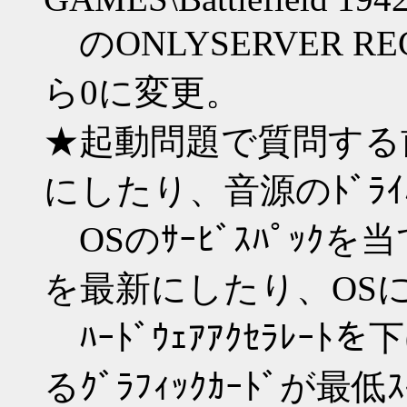
のONLYSERVER REG
ら0に変更。
★起動問題で質問する前に、
にしたり、音源のﾄﾞﾗ
OSのｻｰﾋﾞｽﾊﾟｯｸを当て
を最新にしたり、OSにて
ﾊｰﾄﾞｳｪｱｱｸｾﾗﾚ
るｸﾞﾗﾌｨｯｸｶｰﾄﾞが最