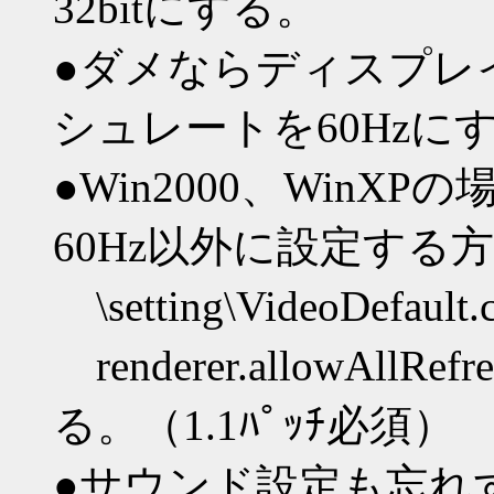
32bitにする。
●ダメならディスプレ
シュレートを60Hzに
●Win2000、Win
60Hz以外に設定する
\setting\VideoDe
renderer.allowAllR
る。（1.1ﾊﾟｯﾁ必須）
●サウンド設定も忘れ