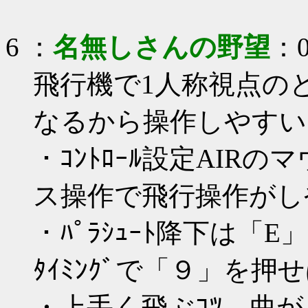
6
：
名無しさんの野望
：0
飛行機で1人称視点の
なるから操作しやすい
・ｺﾝﾄﾛｰﾙ設定AIR
ス操作で飛行操作がし
・ﾊﾟﾗｼｭｰﾄ降下は
ﾀｲﾐﾝｸﾞで「９」を押
・上手く飛ぶｺﾂ、曲