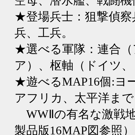
空母、潜水艦、戦闘機
★登場兵士：狙撃偵察
兵、工兵。
★選べる軍隊：連合（
ア）、枢軸（ドイツ、
★遊べるMAP16個:
アフリカ、太平洋まで
WWⅡの有名な激戦地
製品版16MAP図参照）