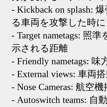
- Kickback on s
る車両を攻撃した時に
- Target nameta
示される距離
- Friendly namet
- External views
- Nose Cameras:
- Autoswitch te