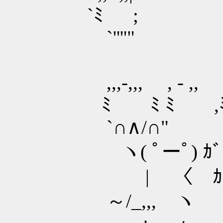
`ﾐ ;
`''''"
,,,-,,, , - ,,
ﾐ ﾐ ﾐ ,
`∩∧/∩"
ヽ( ﾟーﾟ) ｶﾞﾝ
| 〈 ｶﾞﾝﾊ
～/_,,, ヽ