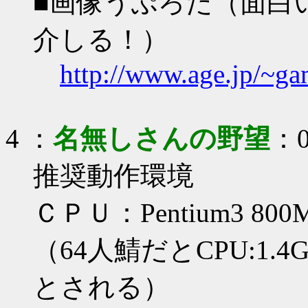
■画像うぷろだ（面白
介しる！）
http://www.age.jp/~ga
4
：
名無しさんの野望
：0
推奨動作環境
ＣＰＵ：Pentium3 8
（64人鯖だとCPU:1.4
とされる）