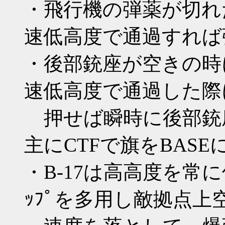
・飛行機の弾薬が切れ
速低高度で通過すれば
・後部銃座が空きの時
速低高度で通過した際
押せば瞬時に後部銃
主にCTFで旗をBAS
・B-17は高高度を常に
ｯﾌﾟを多用し敵拠点