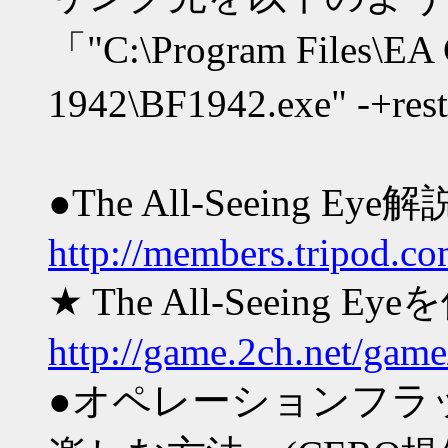
「"C:\Program Files\EA G
1942\BF1942.exe" -+res
●The All-Seeing Ey
http://members.tripod.c
★ The All-Seeing 
http://game.2ch.net/ga
●オペレーションフラッ