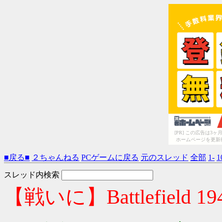
[PR] この広告は
ホームページを更新
■戻る■
２ちゃんねる
PCゲームに戻る
元のスレッド
全部
1-
1
スレッド内検索
【戦いに】Battlefield 1