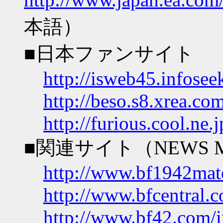
本語）
■日本ファンサイト
http://isweb45.infosee
http://beso.s8.xrea.com
http://furious.cool.ne.
■関連サイト（NEWS MOV
http://www.bf1942mat
http://www.bfcentral.
http://www.bf42.com/